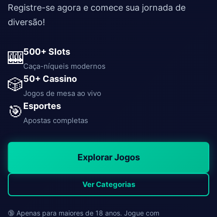
Registre-se agora e comece sua jornada de
diversão!
500+ Slots
🎰
Caça-níqueis modernos
50+ Cassino
🎲
Jogos de mesa ao vivo
Esportes
🎯
Apostas completas
Explorar Jogos
Ver Categorias
🔞 Apenas para maiores de 18 anos. Jogue com