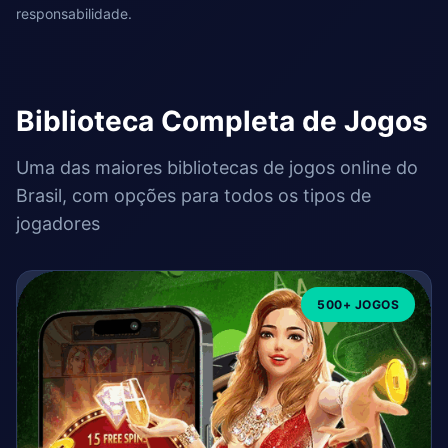
responsabilidade.
Biblioteca Completa de Jogos
Uma das maiores bibliotecas de jogos online do
Brasil, com opções para todos os tipos de
jogadores
500+ JOGOS