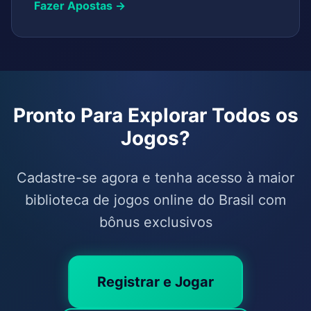
Fazer Apostas →
Pronto Para Explorar Todos os
Jogos?
Cadastre-se agora e tenha acesso à maior
biblioteca de jogos online do Brasil com
bônus exclusivos
Registrar e Jogar